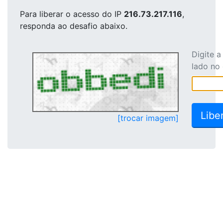
Para liberar o acesso
do IP
216.73.217.116
,
responda ao desafio abaixo.
Digite 
lado no
[trocar imagem]